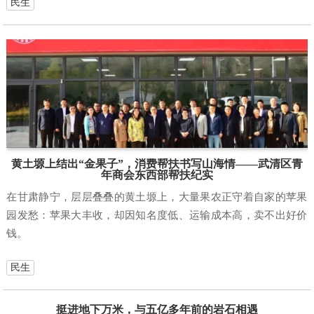
民生
黄土塬上结出“金果子”，消费帮扶书写山海情——武清区青
年商会东西部帮扶纪实
在甘肃静宁，层层叠叠的黄土塬上，大量果农正守着自家的苹果
园发愁：苹果大丰收，却因知名度低、运输成本高，卖不出好价
钱。
民生
挺进地下万米，与五亿多年前的岩石相遇