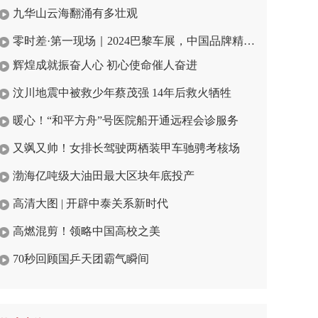
九华山云海翻涌有多壮观
零时差·第一现场｜2024巴黎车展，中国品牌精彩亮相
辉煌成就振奋人心 初心使命催人奋进
汶川地震中被救少年蔡茂强 14年后救火牺牲
暖心！“和平方舟”号医院船开通远程会诊服务
又飒又帅！女排长驾驶两栖装甲车驰骋考核场
渤海亿吨级大油田最大区块年底投产
高清大图 | 开辟中泰关系新时代
高燃混剪！领略中国高校之美
70秒回顾国乒天团霸气瞬间