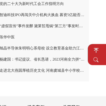
党的二十大为新时代工会工作指明方向
智迪科技IPO再闯关中介机构大换血 募资5亿能否扭转增收不增利困局
“虚假宣传”事件发酵 黛莱皙甩锅“第三方”事发时为其全资子公司
陈华中医
旭晶半导体朱明明心系母校 设立教育基金助力江苏师范大学发展
杨建国：书记提议、省长恳请，2023河南全力拼“三农”！
走进北大燕园厚植历史文化 河南虞城县中小学校校长走进北大校园“充电”