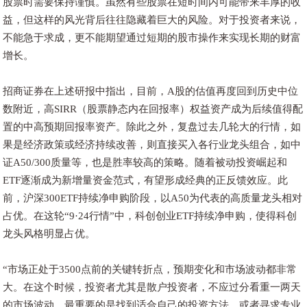
股票时需要保持谨慎。虽然有些股票在短时间内可能带来丰厚的收
益，但这样的风光背后往往隐藏着巨大的风险。对于投资者来说，
不能急于求成，更不能期望通过短期的股市操作来实现长期的财富
增长。
招商证券在上述研报中指出，目前，A股的估值再度回到历史中位
数附近，高SIRR（股票静态内在回报率）权益资产成为后续值得配
置的中高预期回报率资产。除此之外，复盘过去几轮大的行情，如
果是经济政策或经济持续改善，则直接买入各行业龙头组合，如中
证A50/300质量等，也是胜率较高的策略。随着被动投资崛起和
ETF逐渐成为新增量资金范式，有望形成经典的正反馈效应。此
前，沪深300ETF持续净申购阶段，以A50为代表的高质量龙头相对
占优。在这轮“9·24行情”中，科创创业ETF持续净申购，使得科创
龙头风格明显占优。
“市场正处于3500点前的关键转折点，预期变化和市场波动都非常
大。在这个时候，投资者尤其是散户投资者，不应过分看重一两天
的市场波动。最重要的是找到适合自己的投资方法，或者寻求专业