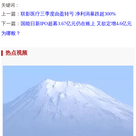
关键词：
上一篇：
联影医疗三季度由盈转亏 净利润暴跌超300%
下一篇：
国能日新IPO超募3.67亿元仍在账上 又欲定增4.6亿元
为哪般？
热点视频