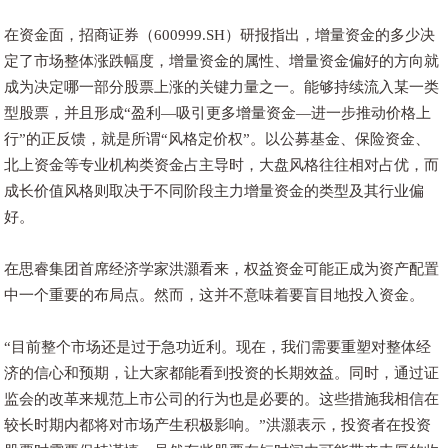
在资金面，招商证券（600999.SH）研报指出，增量资金的多少决
定了市场整体涨跌幅度，增量资金的属性、增量资金偏好的方向就
成为决定哪一部分股票上涨的关键力量之一。能够持续流入某一类
型股票，并且形成“盈利—吸引更多增量资金—进一步推动价格上
行”的正反馈，就是所谓“风格定价权”。以公募基金、保险资金、
北上资金等专业机构类资金占主导时，大盘风格往往相对占优，而
成长价值风格则取决于不同阶段主力增量资金的类型及其行业偏
好。
在思睿集团首席经济学家洪灝看来，权益资金可能正成为资产配置
中一个重要的布局点。然而，这并不意味着要盲目地投入资金。
“目前整个市场还是过于急功近利。现在，我们需要重塑对整体经
济的信心和预期，让大家都能看到投资的长期效益。同时，通过证
监会的改革来规范上市公司的行为也是必要的。这些措施我相信在
较长时期内都将对市场产生积极影响。”洪灝表示，投资者在投资