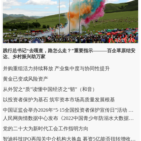
践行总书记“去嘎查，路怎么走？”重要指示———百企草原结安
达、乡村振兴助万家
并购重组活力持续释放 产业集中度与协同性提升
黄金已变成风险资产
从外贸之“质”读懂中国经济之“韧”（和音）
以投资者保护为基石 筑牢资本市场高质量发展根基
中国证监会举办2026年“5·15全国投资者保护宣传日”活动 健全投融资相协调市场功能 多措并举支持投资者依法维权
人民网舆情数据中心发布《2022中国青少年防溺水大数据报告》
党的二十大为新时代工会工作指明方向
智迪科技IPO再闯关中介机构大换血 募资5亿能否扭转增收不增利困局