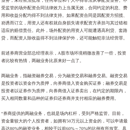
业务，未经依法批准，任何单位和个人不得非法从事配资业务。不
受监管的场外配资合同法律效力上当属无效，合同约定的利息、费
用和收益分配均得不到法律支持。如果配资合同是因配资方招揽、
劝诱而订立，用资人还有权就自身损失请求配资方承担与其过错相
适应的赔偿责任。此外，场外配资的用资人可能遭遇高利贷、套路
贷，而配资人除收益得不到法律保护外，还可能触犯非法经营罪。
前述券商营业部总经理表示，A股市场环境稍微改善了一些，投资
者比较有热情，两融业务比原来好一点了。
两融业务，指融资融券交易，分为融资交易和融券交易。融资交易
是投资者以资金作为质押，向券商借入资金购买证券；融券交易是
投资者以证券作为质押，向券商借入证券卖出，在约定的期限内，
买入相同数量和品种的证券归还券商并支付相应的融券费用。
“券商提供的两融业务，也就是场内杠杆，受到严格监管。目前，
资金量较大的个人投资者，如拥有50万元以上资金的，可以申请最
高达80%的融资业务，相较于以前60%～70%的比例有所放宽。具