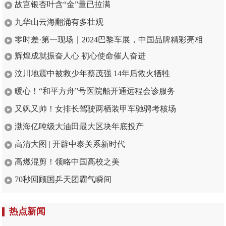
故宫银杏叶含“金”量已拉满
九华山云海翻涌有多壮观
零时差·第一现场｜2024巴黎车展，中国品牌精彩亮相
辉煌成就振奋人心 初心使命催人奋进
汶川地震中被救少年蔡茂强 14年后救火牺牲
暖心！“和平方舟”号医院船开通远程会诊服务
又飒又帅！女排长驾驶两栖装甲车驰骋考核场
渤海亿吨级大油田最大区块年底投产
高清大图 | 开辟中泰关系新时代
高燃混剪！领略中国高校之美
70秒回顾国乒天团霸气瞬间
热点新闻