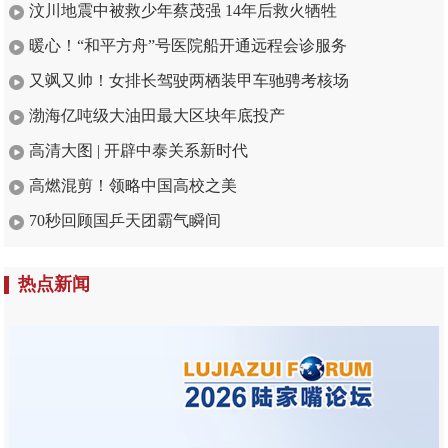
汶川地震中被救少年蔡茂强 14年后救火牺牲
暖心！“和平方舟”号医院船开通远程会诊服务
又飒又帅！女排长驾驶两栖装甲车驰骋考核场
渤海亿吨级大油田最大区块年底投产
高清大图 | 开辟中泰关系新时代
高燃混剪！领略中国高校之美
70秒回顾国乒天团霸气瞬间
热点新闻