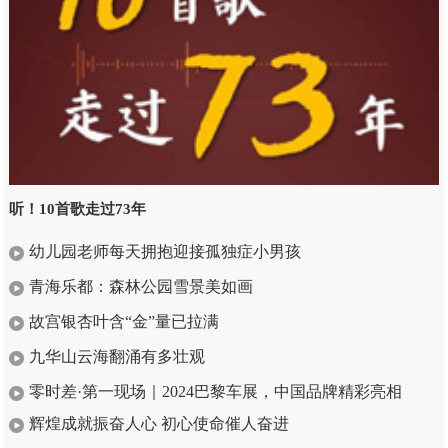
听！10首歌走过73年
幼儿园老师每天拥抱迎接孤独症小男孩
青海乐都：森林公园雪景美如画
故宫银杏叶含“金”量已拉满
九华山云海翻涌有多壮观
零时差·第一现场｜2024巴黎车展，中国品牌精彩亮相
辉煌成就振奋人心 初心使命催人奋进