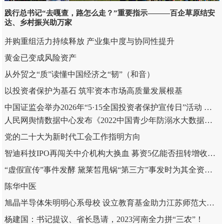
践行总书记“去嘎查，路怎么走？”重要指示———百企草原结安
达、乡村振兴助万家
并购重组活力持续释放 产业集中度与协同性提升
黄金已变成风险资产
从外贸之“质”读懂中国经济之“韧”（和音）
以投资者保护为基石 筑牢资本市场高质量发展根基
中国证监会举办2026年“5·15全国投资者保护宣传日”活动 健全投融资相协调市场功能 多措并举支持投资者依法维权
人民网舆情数据中心发布《2022中国青少年防溺水大数据报告》
党的二十大为新时代工会工作指明方向
智迪科技IPO再闯关中介机构大换血 募资5亿能否扭转增收不增利困局
“虚假宣传”事件发酵 黛莱皙甩锅“第三方”事发时为其全资子公司
陈华中医
旭晶半导体朱明明心系母校 设立教育基金助力江苏师范大学发展
杨建国：书记提议、省长恳请，2023河南全力拼“三农”！