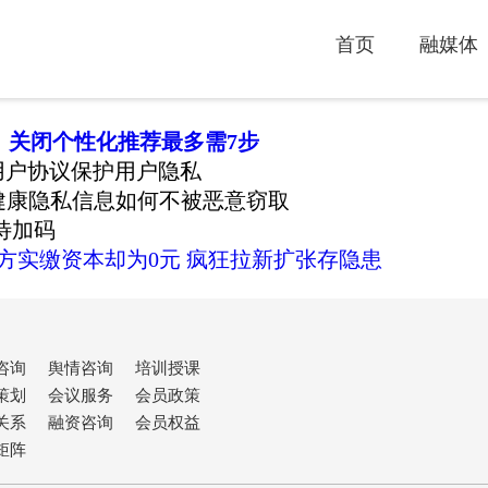
首页
融媒体
：关闭个性化推荐最多需7步
用户协议保护用户隐私
健康隐私信息如何不被恶意窃取
待加码
营方实缴资本却为0元 疯狂拉新扩张存隐患
咨询
舆情咨询
培训授课
策划
会议服务
会员政策
关系
融资咨询
会员权益
矩阵