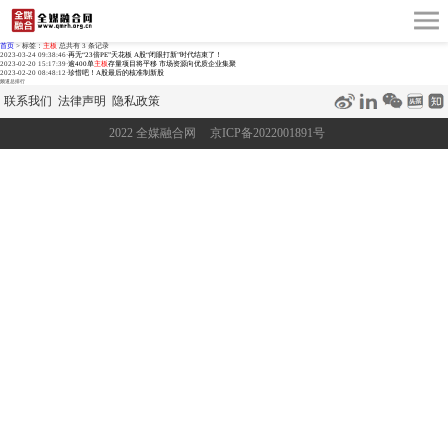
首页
>
标签：
主板
总共有 3 条记录
2023-03-24 09:38:46
·
再无“23倍PE”天花板 A股“闭眼打新”时代结束了！
2023-02-20 15:17:39
·
逾400单
主板
存量项目将平移 市场资源向优质企业集聚
2023-02-20 08:48:12
·
珍惜吧！A股最后的核准制新股
频道总排行
联系我们
法律声明
隐私政策
2022 全媒融合网
京ICP备2022001891号